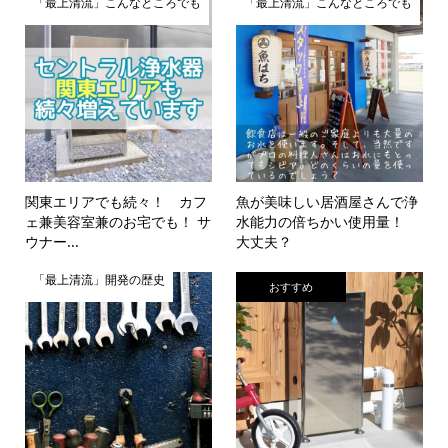
「最上清流」こんなところでも
「最上清流」こんなところでも
関東エリアでも続々！ カフ
魚が美味しい居酒屋さんで浄
ェ兼美容室兼のお宅でも！ サ
水能力の倍ちかい使用量！
ウナー...
大丈夫？
「最上清流」開発の歴史
おすすめ