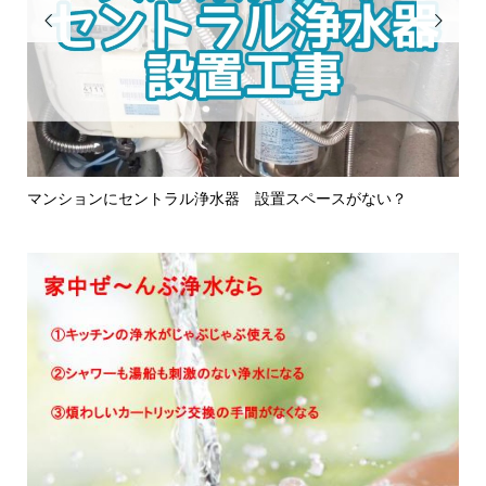


キッチンとシャワーのダブル浄水？ リフォーム時にセントラ
バ
ル浄...
劣化.