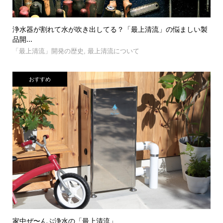
浄水器が割れて水が吹き出してる？「最上清流」の悩ましい製
品開...
「最上清流」開発の歴史
,
最上清流について
おすすめ
家中ぜ〜んぶ浄水の「最上清流」