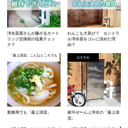
浄水器屋さんが嫌がるカート
わんこも大喜び？ セントラ
リッジ交換前の塩素チェッ
ル浄水器をコレに決めた理
ク？
由？
「最上清流」こんなところでも
おすすめ
業務用でも「最上清流」
家中ぜ〜んぶ浄水の「最上清
流」