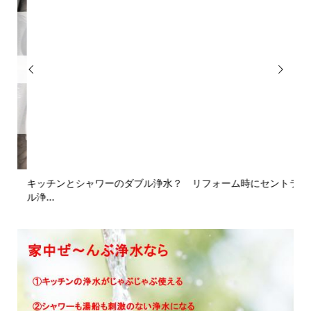


キッチンとシャワーのダブル浄水？ リフォーム時にセントラ
バ
ル浄...
劣化.