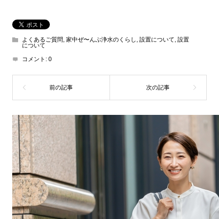
よくあるご質問
,
家中ぜ〜んぶ浄水のくらし
,
設置について
,
設置
について
コメント:
0