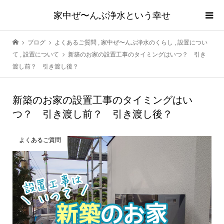
家中ぜ〜んぶ浄水という幸せ
ブログ
よくあるご質問
,
家中ぜ〜んぶ浄水のくらし
,
設置につい
て
,
設置について
新築のお家の設置工事のタイミングはいつ？ 引き
渡し前？ 引き渡し後？
新築のお家の設置工事のタイミングはい
つ？ 引き渡し前？ 引き渡し後？
よくあるご質問