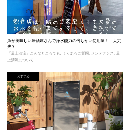
魚が美味しい居酒屋さんで浄水能力の倍ちかい使用量！ 大丈
夫？
「最上清流」こんなところでも
,
よくあるご質問
,
メンテナンス
,
最
上清流について
おすすめ