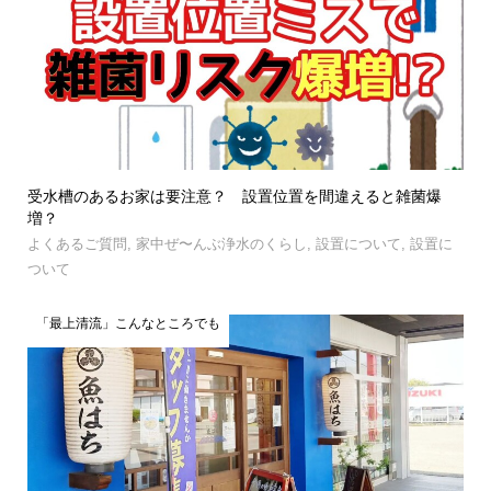
受水槽のあるお家は要注意？ 設置位置を間違えると雑菌爆
増？
よくあるご質問
,
家中ぜ〜んぶ浄水のくらし
,
設置について
,
設置に
ついて
「最上清流」こんなところでも