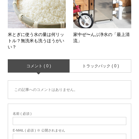
米とぎに使う水の量は何リッ
家中ぜ〜んぶ浄水の「最上清
トル？無洗米も洗うほうがい
流」
い？
コメント ( 0 )
トラックバック ( 0 )
この記事へのコメントはありません。
名前 ( 必須 )
E-MAIL ( 必須 ) ※ 公開されません