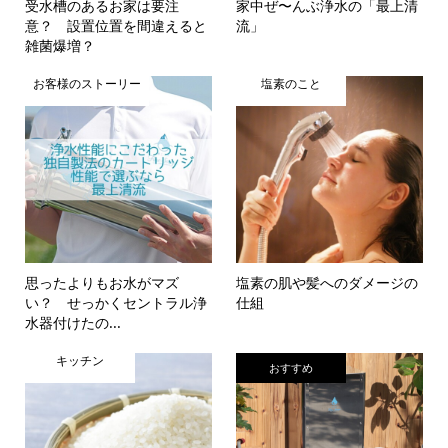
受水槽のあるお家は要注
家中ぜ〜んぶ浄水の「最上清
意？ 設置位置を間違えると
流」
雑菌爆増？
お客様のストーリー
塩素のこと
思ったよりもお水がマズ
塩素の肌や髪へのダメージの
い？ せっかくセントラル浄
仕組
水器付けたの...
キッチン
おすすめ