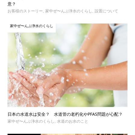
意？
お客様のストーリー
,
家中ぜ〜んぶ浄水のくらし
,
設置について
家中ぜ〜んぶ浄水のくらし
日本の水道水は安全？ 水道管の老朽化やPFAS問題が心配？
家中ぜ〜んぶ浄水のくらし
,
水道のお水のこと