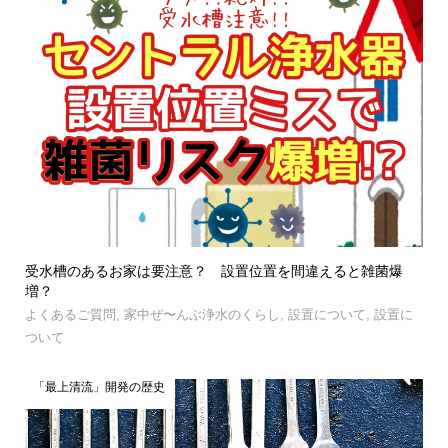
受水槽のあるお家は要注意？ 設置位置を間違えると雑菌爆
増？
よくあるご質問
,
家中ぜ〜んぶ浄水のくらし
,
設置について
,
設置に
ついて
「最上清流」開発の歴史