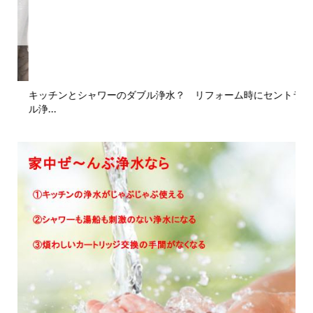
キッチンとシャワーのダブル浄水？ リフォーム時にセントラ
バ
ル浄...
劣化.