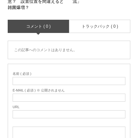
意？ 設置位置を間違えると
流」
雑菌爆増？
コメント ( 0 )
トラックバック ( 0 )
この記事へのコメントはありません。
名前 ( 必須 )
E-MAIL ( 必須 ) ※ 公開されません
URL