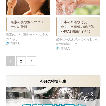
塩素の肌や髪へのダメ
日本の水道水は安
ージの仕組
全？ 水道管の老朽化
やPFAS問題が心配？
塩素のこと
,
家中ぜ〜んぶ浄水
のくらし
家中ぜ〜んぶ浄水のくらし
,
水
管理人
道のお水のこと
管理人
1
2

今月の特集記事