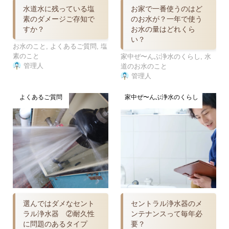
水道水に残っている塩
お家で一番使うのはど
素のダメージご存知で
のお水が？一年で使う
すか？
お水の量はどれくら
い？
お水のこと
,
よくあるご質問
,
塩
素のこと
家中ぜ〜んぶ浄水のくらし
,
水
管理人
道のお水のこと
管理人
よくあるご質問
家中ぜ〜んぶ浄水のくらし
選んではダメなセント
セントラル浄水器のメ
ラル浄水器 ②耐久性
ンテナンスって毎年必
に問題のあるタイプ
要？