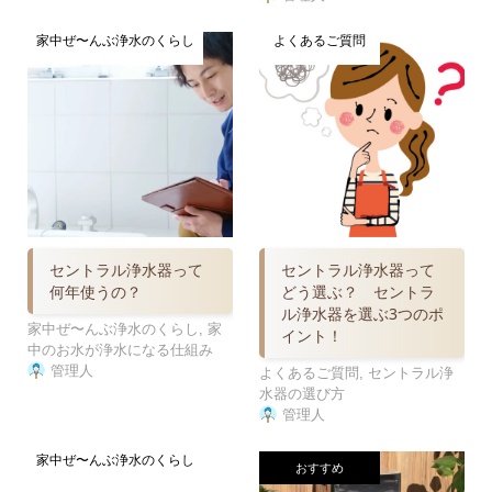
家中ぜ〜んぶ浄水のくらし
よくあるご質問
セントラル浄水器って
セントラル浄水器って
何年使うの？
どう選ぶ？ セントラ
ル浄水器を選ぶ3つのポ
家中ぜ〜んぶ浄水のくらし
,
家
イント！
中のお水が浄水になる仕組み
管理人
よくあるご質問
,
セントラル浄
水器の選び方
管理人
家中ぜ〜んぶ浄水のくらし
おすすめ