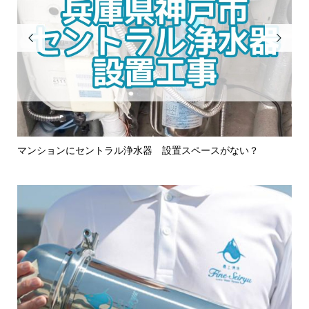


所注
マンションにセントラル浄水器 設置スペースがない？
キ
ル浄.