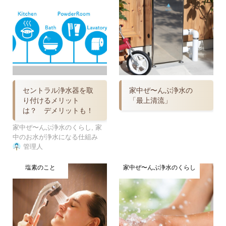
セントラル浄水器を取
家中ぜ〜んぶ浄水の
り付けるメリット
「最上清流」
は？ デメリットも！
家中ぜ〜んぶ浄水のくらし
,
家
中のお水が浄水になる仕組み
管理人
塩素のこと
家中ぜ〜んぶ浄水のくらし