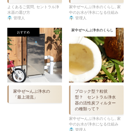
よくあるご質問
,
セントラル浄
家中ぜ〜んぶ浄水のくらし
,
家
水器の選び方
中のお水が浄水になる仕組み
管理人
管理人
家中ぜ〜んぶ浄水のくらし
おすすめ
家中ぜ〜んぶ浄水の
ブロック型？粒状
「最上清流」
型？ セントラル浄水
器の活性炭フィルター
の種類って？
家中ぜ〜んぶ浄水のくらし
,
家
中のお水が浄水になる仕組み
管理人